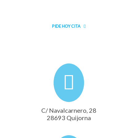
temor o ansiedad.
PIDE HOY CITA
C/ Navalcarnero, 28
28693 Quijorna