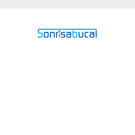
Nuestro objetivo: mejorar la
salud dental de toda la familia.
Ven a conocernos y comprobarás
la diferencia.
Estamos preparados para tratar
a los más pequeños y hacer que
su visita al dentista no les cause